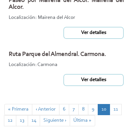
Paseo por Mairena del Alcor. Mairena del
Alcor.
Localización: Mairena del Alcor
Ver detalles
Ruta Parque del Almendral. Carmona.
Localización: Carmona
Ver detalles
Paginación
Primera
« Primera
Página
‹ Anterior
Page
6
Page
7
Page
8
Page
9
Página
10
Page
11
página
anterior
actual
Page
12
Page
13
Page
14
Siguiente
Siguiente ›
Última
Última »
página
página