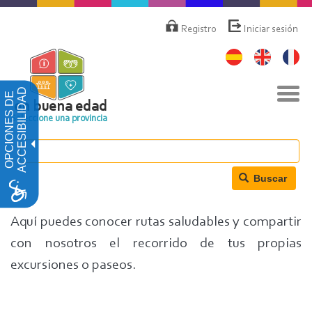
Pasar
Menú
de
al
Registro
Iniciar sesión
cuenta
contenido
de
principal
usuario
Nav
ACCESIBILIDAD
OPCIONES DE
togg
en buena edad
Seleccione una provincia
Buscar
Aquí puedes conocer rutas saludables y compartir
con nosotros el recorrido de tus propias
excursiones o paseos.