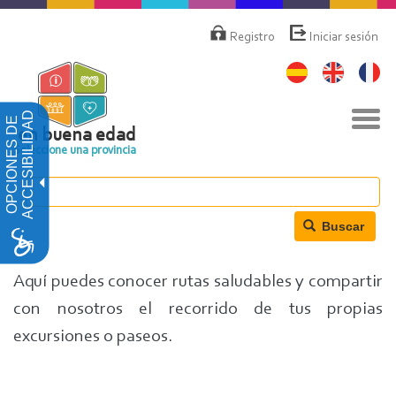
Pasar
Menú
de
al
Registro
Iniciar sesión
cuenta
contenido
de
principal
usuario
Nav
ACCESIBILIDAD
OPCIONES DE
togg
en buena edad
Seleccione una provincia
Buscar
Aquí puedes conocer rutas saludables y compartir
con nosotros el recorrido de tus propias
excursiones o paseos.