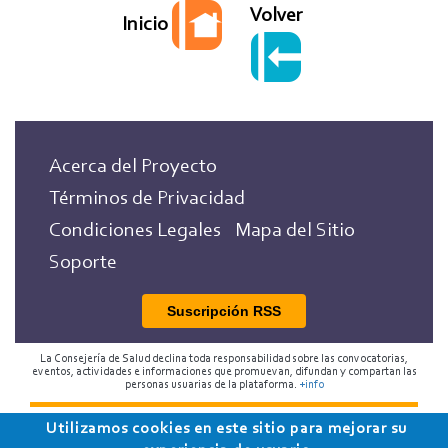
Volver
Inicio
Acerca del Proyecto
Términos de Privacidad
Condiciones Legales
Mapa del Sitio
Soporte
Suscripción RSS
La Consejería de Salud declina toda responsabilidad sobre las convocatorias,
eventos, actividades e informaciones que promuevan, difundan y compartan las
personas usuarias de la plataforma.
+info
Utilizamos cookies en este sitio para mejorar su
2018 Programa de Envejecimiento Saludable de la