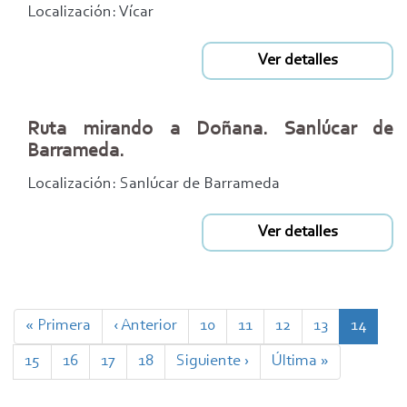
Localización: Vícar
Ver detalles
Ruta mirando a Doñana. Sanlúcar de
Barrameda.
Localización: Sanlúcar de Barrameda
Ver detalles
Paginación
Primera
« Primera
Página
‹ Anterior
Page
10
Page
11
Page
12
Page
13
Página
14
página
anterior
actual
Page
15
Page
16
Page
17
Page
18
Siguiente
Siguiente ›
Última
Última »
página
página