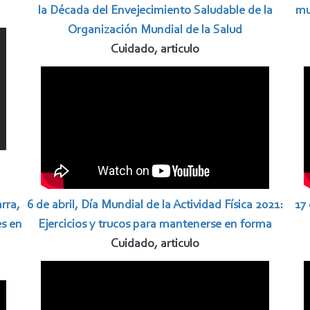
la Década del Envejecimiento Saludable de la
mu
Organización Mundial de la Salud
Cuidado, articulo
rra,
6 de abril, Día Mundial de la Actividad Física 2021:
17
es en
Ejercicios y trucos para mantenerse en forma
Cuidado, articulo