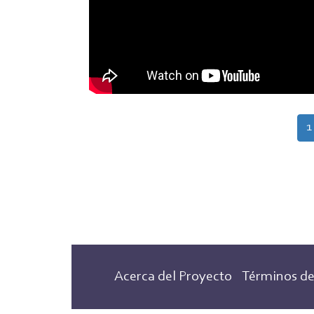
Paginación
P
1
a
Acerca del Proyecto
Términos de