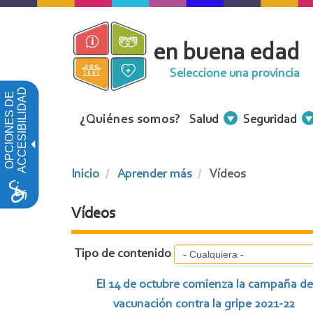
Pasar
al
en buena edad
contenido
principal
Seleccione una provincia
ACCESIBILIDAD
OPCIONES DE
Menu
¿Quiénes somos?
Salud
Seguridad
Contenidos
Inicio
Aprender más
Vídeos
Vídeos
Tipo de contenido
El 14 de octubre comienza la campaña de
vacunación contra la gripe 2021-22