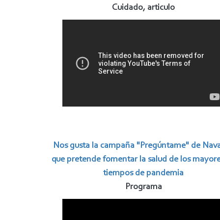
Cuidado, articulo
Nos gusta la campaña "Pregúntame" de Nava
que pretende fomentar la salud de los mayor
tiempos de pandemia
Programa