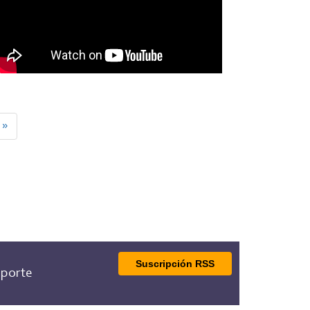
 »
a
Suscripción RSS
porte