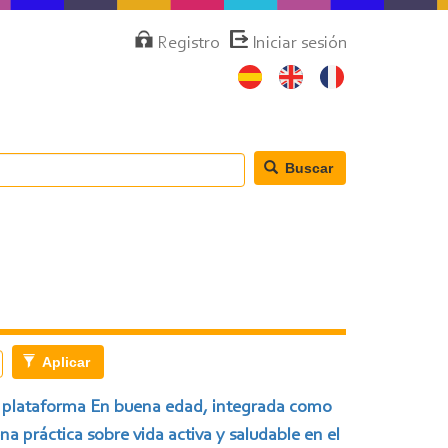
Menú
Registro
Iniciar sesión
de
cuenta
de
usuario
Buscar
Aplicar
 plataforma En buena edad, integrada como
na práctica sobre vida activa y saludable en el