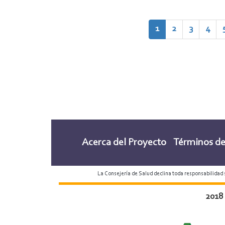
Paginación
Página
1
Page
2
Page
3
Page
4
actual
Acerca del Proyecto
Términos de
La Consejería de Salud declina toda responsabilidad
2018