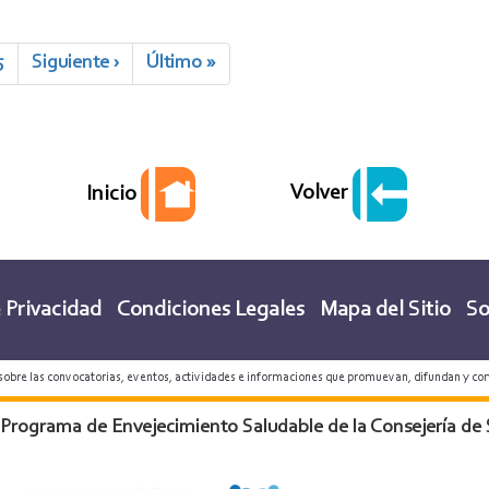
Page
5
Siguiente
Siguiente ›
Última
Último »
página
página
Volver
Inicio
 Privacidad
Condiciones Legales
Mapa del Sitio
So
 sobre las convocatorias, eventos, actividades e informaciones que promuevan, difundan y co
 Programa de Envejecimiento Saludable de la Consejería de 