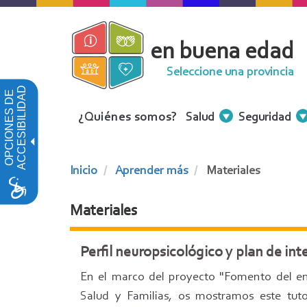
Pasar
al
en buena edad
contenido
principal
Seleccione una provincia
ACCESIBILIDAD
OPCIONES DE
Menu
¿Quiénes somos?
Salud
Seguridad
Contenidos
Inicio
Aprender más
Materiales
Materiales
Perfil neuropsicológico y plan de in
En el marco del proyecto "Fomento del env
Salud y Familias, os mostramos este tuto