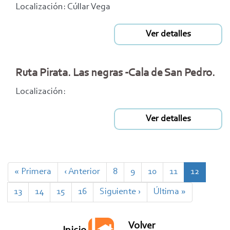
Localización: Cúllar Vega
Ver detalles
Ruta Pirata. Las negras -Cala de San Pedro.
Localización:
Ver detalles
Paginación
Primera
« Primera
Página
‹ Anterior
Page
8
Page
9
Page
10
Page
11
Página
12
página
anterior
actual
Page
13
Page
14
Page
15
Page
16
Siguiente
Siguiente ›
Última
Última »
página
página
Volver