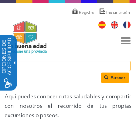
Pasar
Menú
de
al
Registro
Iniciar sesión
cuenta
contenido
de
principal
usuario
Nav
ACCESIBILIDAD
OPCIONES DE
togg
en buena edad
Seleccione una provincia
Buscar
Aquí puedes conocer rutas saludables y compartir
con nosotros el recorrido de tus propias
excursiones o paseos.