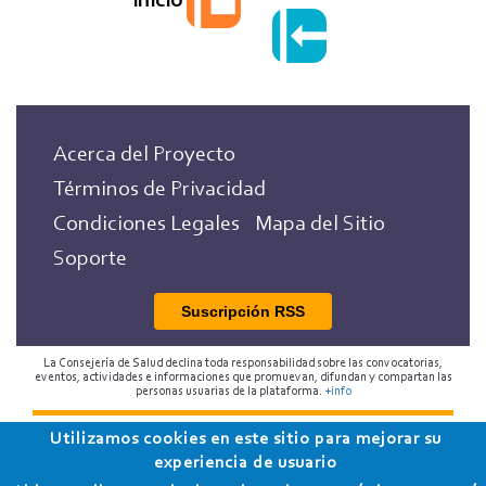
Inicio
Acerca del Proyecto
Términos de Privacidad
Condiciones Legales
Mapa del Sitio
Soporte
Suscripción RSS
La Consejería de Salud declina toda responsabilidad sobre las convocatorias,
eventos, actividades e informaciones que promuevan, difundan y compartan las
personas usuarias de la plataforma.
+info
Utilizamos cookies en este sitio para mejorar su
2018 Programa de Envejecimiento Saludable de la
experiencia de usuario
Consejería de Salud