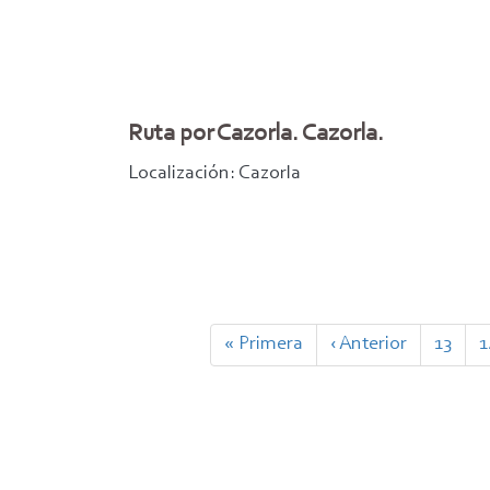
Ruta por Cazorla. Cazorla.
Localización: Cazorla
Paginación
Primera
« Primera
Página
‹ Anterior
Page
13
P
1
página
anterior