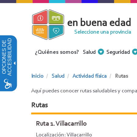
Pasar
al
en buena edad
contenido
principal
Seleccione una provincia
ACCESIBILIDAD
OPCIONES DE
Menu
¿Quiénes somos?
Salud
Seguridad
Contenidos
Inicio
Salud
Actividad física
Rutas
Aquí puedes conocer rutas saludables y compar
Rutas
Ruta 1. Villacarrillo
Localización: Villacarrillo