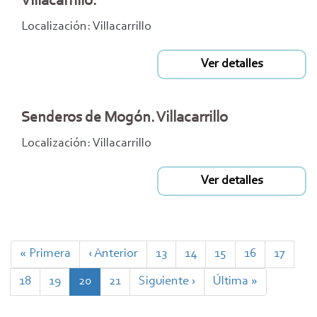
Villacarrillo.
Localización: Villacarrillo
Ver detalles
Senderos de Mogón. Villacarrillo
Localización: Villacarrillo
Ver detalles
Paginación
Primera
« Primera
Página
‹ Anterior
Page
13
Page
14
Page
15
Page
16
Page
17
página
anterior
Page
18
Page
19
Página
20
Page
21
Siguiente
Siguiente ›
Última
Última »
actual
página
página