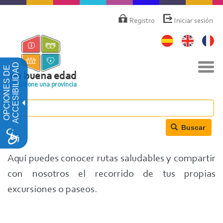
Pasar
Menú
de
al
Registro
Iniciar sesión
cuenta
contenido
de
principal
usuario
Nav
ACCESIBILIDAD
OPCIONES DE
togg
en buena edad
Seleccione una provincia
Buscar
Aquí puedes conocer rutas saludables y compartir
con nosotros el recorrido de tus propias
excursiones o paseos.