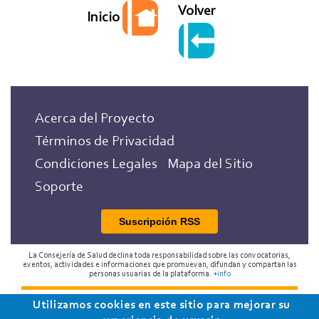
Volver
Inicio
Acerca del Proyecto
Términos de Privacidad
Condiciones Legales
Mapa del Sitio
Soporte
Suscripción RSS
La Consejería de Salud declina toda responsabilidad sobre las convocatorias,
eventos, actividades e informaciones que promuevan, difundan y compartan las
personas usuarias de la plataforma.
+info
Utilizamos cookies en este sitio para mejorar su
2018 Programa de Envejecimiento Saludable de la