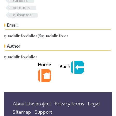
tortillas
verduras
guisantes
Email
guadalinfo.dalias@guadalinfo.es
Author
guadalinfo.dalias
Home
Back
About the project
Privacy terms
Legal
Sitemap
Support