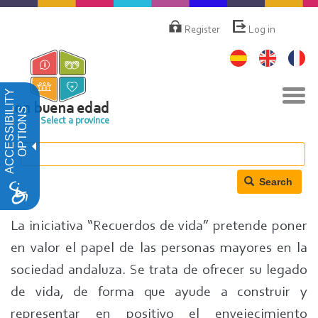
Skip
Menú
de
to
Register
Log in
cuenta
main
de
content
usuario
Tog
ACCESSIBILITY
navi
en buena edad
OPTIONS
Select a province
Search
La iniciativa “Recuerdos de vida” pretende poner
en valor el papel de las personas mayores en la
sociedad andaluza. Se trata de ofrecer su legado
de vida, de forma que ayude a construir y
representar en positivo el envejecimiento