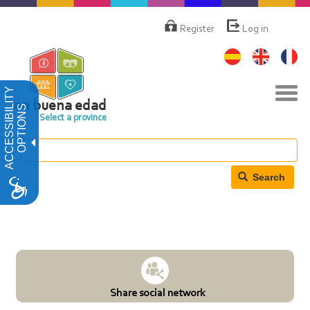
Skip
Menú
de
to
Register
Log in
cuenta
main
de
content
usuario
Tog
ACCESSIBILITY
navi
en buena edad
OPTIONS
Select a province
Search
Share social network