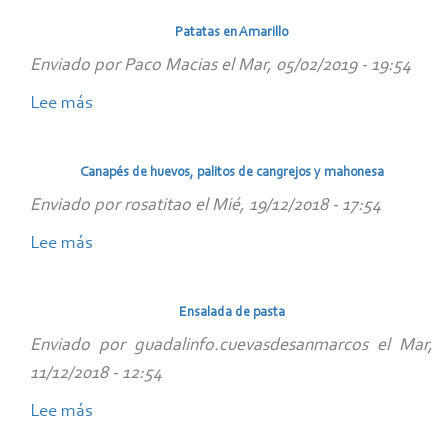
de
Patatas en Amarillo
verdura
Enviado por
Paco Macias
el
Mar, 05/02/2019 - 19:54
con
Lee más
huevos
sobre
escalfaos
Patatas
en
Canapés de huevos, palitos de cangrejos y mahonesa
Amarillo
Enviado por
rosatitao
el
Mié, 19/12/2018 - 17:54
Lee más
sobre
Canapés
de
Ensalada de pasta
huevos,
Enviado por
guadalinfo.cuevasdesanmarcos
el
Mar,
palitos
11/12/2018 - 12:54
de
Lee más
cangrejos
sobre
y
Ensalada