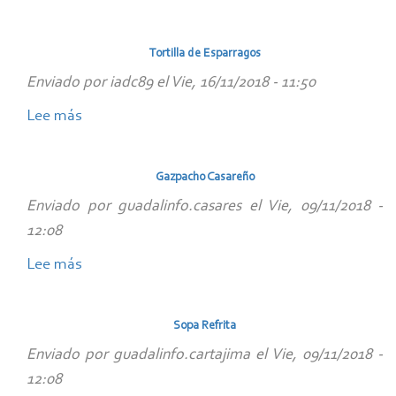
Huevos
rellenos
Tortilla de Esparragos
Enviado por
iadc89
el
Vie, 16/11/2018 - 11:50
Lee más
sobre
Tortilla
de
Gazpacho Casareño
Esparragos
Enviado por
guadalinfo.casares
el
Vie, 09/11/2018 -
12:08
Lee más
sobre
Gazpacho
Casareño
Sopa Refrita
Enviado por
guadalinfo.cartajima
el
Vie, 09/11/2018 -
12:08