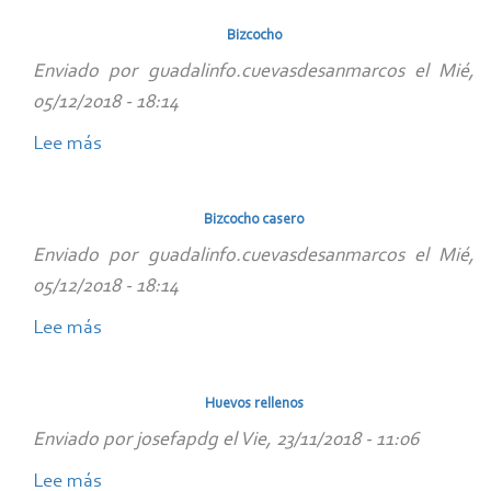
mahonesa
de
Bizcocho
pasta
Enviado por
guadalinfo.cuevasdesanmarcos
el
Mié,
05/12/2018 - 18:14
Lee más
sobre
Bizcocho
Bizcocho casero
Enviado por
guadalinfo.cuevasdesanmarcos
el
Mié,
05/12/2018 - 18:14
Lee más
sobre
Bizcocho
casero
Huevos rellenos
Enviado por
josefapdg
el
Vie, 23/11/2018 - 11:06
Lee más
sobre