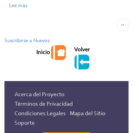
Lee más
sobre
Sopa
Paginación
Refrita
Sigui
››
pági
Suscribirse a Huevos
Volver
Inicio
Acerca del Proyecto
Términos de Privacidad
Condiciones Legales
Mapa del Sitio
Soporte