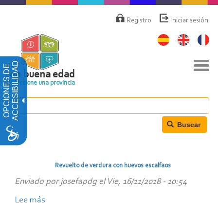
Pasar
Menú
de
al
Registro
Iniciar sesión
cuenta
contenido
de
principal
usuario
Nav
ACCESIBILIDAD
OPCIONES DE
togg
en buena edad
Seleccione una provincia
Buscar
Revuelto de verdura con huevos escalfaos
Enviado por
josefapdg
el
Vie, 16/11/2018 - 10:54
Lee más
sobre
Revuelto