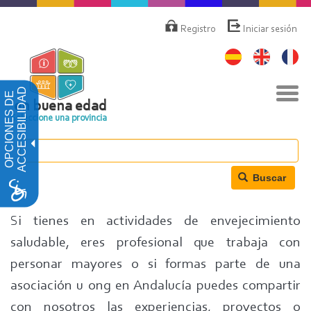
Pasar
Menú
de
al
Registro
Iniciar sesión
cuenta
contenido
de
principal
usuario
Nav
ACCESIBILIDAD
OPCIONES DE
togg
en buena edad
Seleccione una provincia
Buscar
Si tienes en actividades de envejecimiento
saludable, eres profesional que trabaja con
personar mayores o si formas parte de una
asociación u ong en Andalucía puedes compartir
con nosotros las experiencias, proyectos o