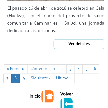
El pasado 26 de abril de 2018 se celebró en Cala
(Huelva), en el marco del proyecto de salud
comunitaria Caminar es + Salud, una jornada
dedicada a las personas...
Ver detalles
Paginación
Primera
« Primero
Página
‹ Anterior
Page
1
Page
2
Page
3
Page
4
Page
5
Page
6
página
anterior
Page
7
Página
8
Page
9
Siguiente
Siguiente ›
Última
Último »
actual
página
página
Volver
Inicio