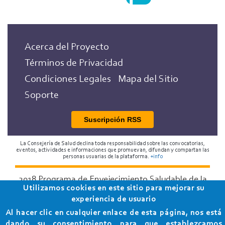
Acerca del Proyecto
Términos de Privacidad
Condiciones Legales
Mapa del Sitio
Soporte
Suscripción RSS
La Consejería de Salud declina toda responsabilidad sobre las convocatorias,
eventos, actividades e informaciones que promuevan, difundan y compartan las
personas usuarias de la plataforma.
+info
2018 Programa de Envejecimiento Saludable de la
Utilizamos cookies en este sitio para mejorar su
Consejería de Salud
experiencia de usuario
Al hacer clic en cualquier enlace de esta página, nos está
dando su consentimiento para que establezcamos