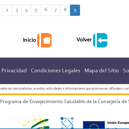
age
Page
2
Page
3
Page
4
Page
5
Page
6
Page
7
Page
8
Página
9
actual
Volver
Inicio
 Privacidad
Condiciones Legales
Mapa del Sitio
So
 sobre las convocatorias, eventos, actividades e informaciones que promuevan, difundan y co
 Programa de Envejecimiento Saludable de la Consejería de 