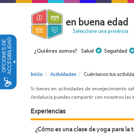
Pasar
al
en buena edad
contenido
principal
Seleccione una provincia
ACCESIBILIDAD
OPCIONES DE
Menu
¿Quiénes somos?
Salud
Seguridad
Contenidos
Inicio
Actividades
Cuéntanos tus activida
Si tienes en actividades de envejecimiento s
Andalucía puedes compartir con nosotros las ex
Experiencias
¿Cómo es una clase de yoga para la 