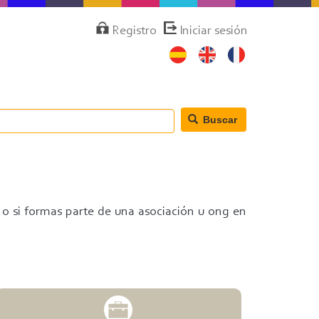
Menú
Registro
Iniciar sesión
de
cuenta
de
usuario
Buscar
 o si formas parte de una asociación u ong en