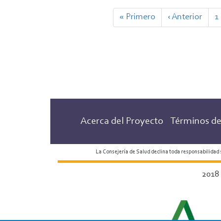
Paginación
Primera
« Primero
Página
‹ Anterior
P
1
página
anterior
Acerca del Proyecto
Términos de
La Consejería de Salud declina toda responsabilidad
2018