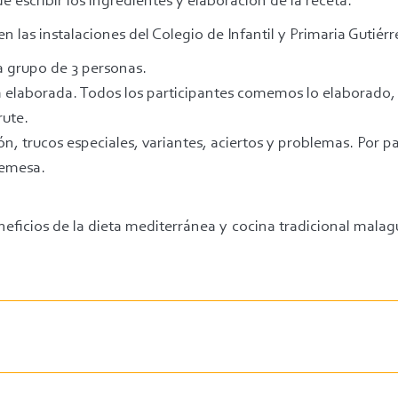
 escribir los ingredientes y elaboración de la receta.
 en las instalaciones del Colegio de Infantil y Primaria Gutié
a grupo de 3 personas.
 elaborada. Todos los participantes comemos lo elaborado,
rute.
, trucos especiales, variantes, aciertos y problemas. Por pa
remesa.
neficios de la dieta mediterránea y cocina tradicional malag