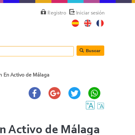
Menú
Registro
Iniciar sesión
de
cuenta
de
usuario
Buscar
ón En Activo de Málaga
 En Activo de Málaga