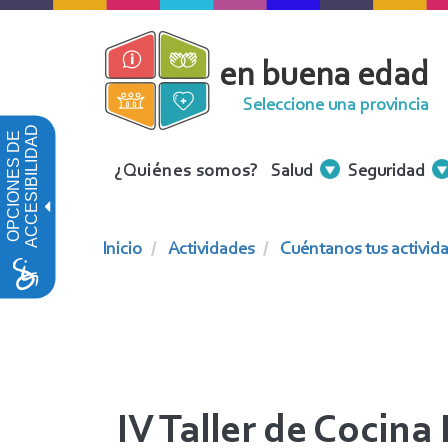
Pasar
al
en buena edad
contenido
principal
Seleccione una provincia
ACCESIBILIDAD
OPCIONES DE
Menu
¿Quiénes somos?
Salud
Seguridad
Contenidos
Inicio
Actividades
Cuéntanos tus activida
IV Taller de Cocina