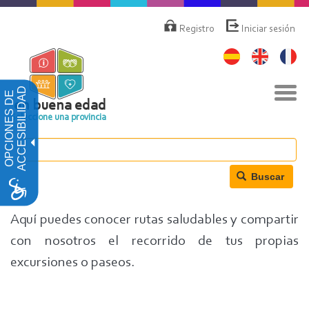
Pasar
Menú
de
al
Registro
Iniciar sesión
cuenta
contenido
de
principal
usuario
Nav
ACCESIBILIDAD
OPCIONES DE
togg
en buena edad
Seleccione una provincia
Buscar
Aquí puedes conocer rutas saludables y compartir
con nosotros el recorrido de tus propias
excursiones o paseos.