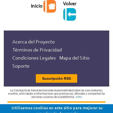
Volver
Inicio
Acerca del Proyecto
Términos de Privacidad
Condiciones Legales
Mapa del Sitio
Soporte
Suscripción RSS
La Consejería de Salud declina toda responsabilidad sobre las convocatorias,
eventos, actividades e informaciones que promuevan, difundan y compartan las
personas usuarias de la plataforma.
+info
Utilizamos cookies en este sitio para mejorar su
2018 Programa de Envejecimiento Saludable de la