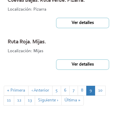
Cuevas Bajas. Ruta Verde. Pizarra.
Localización: Pizarra
Ver detalles
Ruta Roja. Mijas.
Localización: Mijas
Ver detalles
Paginación
Primera
« Primera
Página
‹ Anterior
Page
5
Page
6
Page
7
Page
8
Página
9
Page
10
página
anterior
actual
Page
11
Page
12
Page
13
Siguiente
Siguiente ›
Última
Última »
página
página