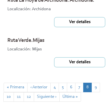
Ruta La Hoya de Archidona. Archidona.
Localización: Archidona
Ver detalles
Ruta Verde.Mijas
Localización: Mijas
Ver detalles
Paginación
Primera
« Primera
Página
‹ Anterior
Page
4
Page
5
Page
6
Page
7
Página
8
Page
9
página
anterior
actual
Page
10
Page
11
Page
12
Siguiente
Siguiente ›
Última
Última »
página
página