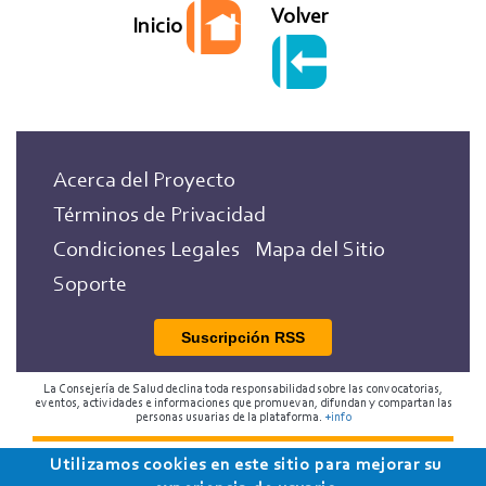
Volver
Inicio
Acerca del Proyecto
Términos de Privacidad
Condiciones Legales
Mapa del Sitio
Soporte
Suscripción RSS
La Consejería de Salud declina toda responsabilidad sobre las convocatorias,
eventos, actividades e informaciones que promuevan, difundan y compartan las
personas usuarias de la plataforma.
+info
Utilizamos cookies en este sitio para mejorar su
2018 Programa de Envejecimiento Saludable de la