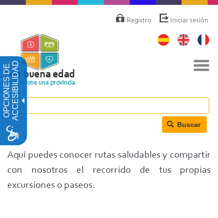
Pasar
Menú
de
al
Registro
Iniciar sesión
cuenta
contenido
de
principal
usuario
Nav
ACCESIBILIDAD
OPCIONES DE
togg
en buena edad
Seleccione una provincia
Buscar
Aquí puedes conocer rutas saludables y compartir
con nosotros el recorrido de tus propias
excursiones o paseos.