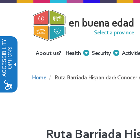
Skip
to
en buena edad
main
content
Select a province
ACCESSIBILITY
OPTIONS
Menu
About us?
Health
Security
Activiti
Contenidos
Home
Ruta Barriada Hispanidad: Conocer es
Ruta Barriada Hi