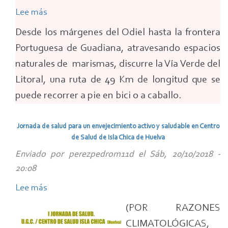
Lee más
sobre
Via
Desde los márgenes del Odiel hasta la frontera
verde
Portuguesa de Guadiana, atravesando espacios
del
naturales de marismas, discurre la Vía Verde del
Litoral
Litoral, una ruta de 49 Km de longitud que se
(Huelva)
puede recorrer a pie en bici o a caballo.
Jornada de salud para un envejecimiento activo y saludable en Centro
de Salud de Isla Chica de Huelva
Enviado por
perezpedrom11d
el
Sáb, 20/10/2018 -
20:08
Lee más
sobre
Jornada
(POR RAZONES
de
CLIMATOLÓGICAS,