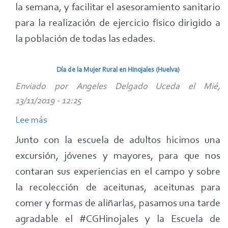
la semana, y facilitar el asesoramiento sanitario
de
para la realización de ejercicio físico dirigido a
Huelva
la población de todas las edades.
Día de la Mujer Rural en Hinojales (Huelva)
Enviado por
Angeles Delgado Uceda
el
Mié,
13/11/2019 - 12:25
Lee más
sobre
Día
Junto con la escuela de adultos hicimos una
de
excursión, jóvenes y mayores, para que nos
la
contaran sus experiencias en el campo y sobre
Mujer
la recolección de aceitunas, aceitunas para
Rural
comer y formas de aliñarlas, pasamos una tarde
en
agradable el #CGHinojales y la Escuela de
Hinojales