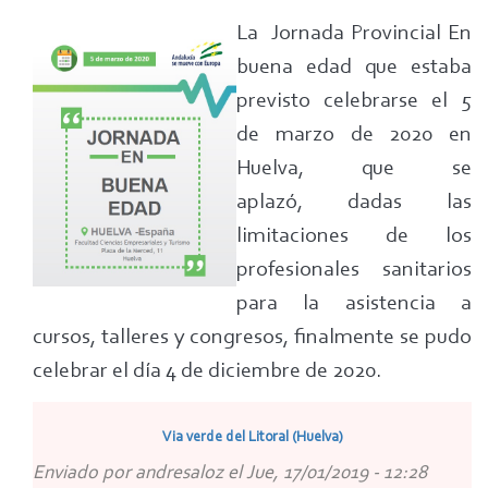
4
La Jornada Provincial En
de
buena edad que estaba
diciembre
previsto celebrarse el 5
de
de marzo de 2020 en
2020,
Huelva, que se
Jornada
aplazó, dadas las
En
buena
limitaciones de los
edad
profesionales sanitarios
en
para la asistencia a
Huelva
cursos, talleres y congresos, finalmente se pudo
celebrar el día 4 de diciembre de 2020.
Via verde del Litoral (Huelva)
Enviado por
andresaloz
el
Jue, 17/01/2019 - 12:28