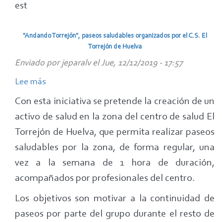
est
"Andando Torrejón", paseos saludables organizados por el C.S. El
Torrejón de Huelva
Enviado por
jeparalv
el
Jue, 12/12/2019 - 17:57
Lee más
sobre
"Andando
Con esta iniciativa se pretende la creación de un
Torrejón",
activo de salud en la zona del centro de salud El
paseos
Torrejón de Huelva, que permita realizar paseos
saludables
saludables por la zona, de forma regular, una
organizados
vez a la semana de 1 hora de duración,
por
acompañados por profesionales del centro.
el
C.S.
Los objetivos son motivar a la continuidad de
El
paseos por parte del grupo durante el resto de
Torrejón