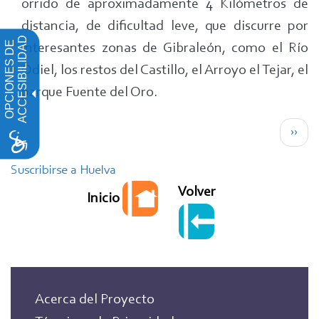
orrido de aproximadamente 4 Kilómetros de
distancia, de dificultad leve, que discurre por
ACCESIBILIDAD
OPCIONES DE
interesantes zonas de Gibraleón, como el Río
Odiel, los restos del Castillo, el Arroyo el Tejar, el
parque Fuente del Oro.
Paginación
Sigui
››
pági
Suscribirse a Huelva
Volver
Inicio
Acerca del Proyecto