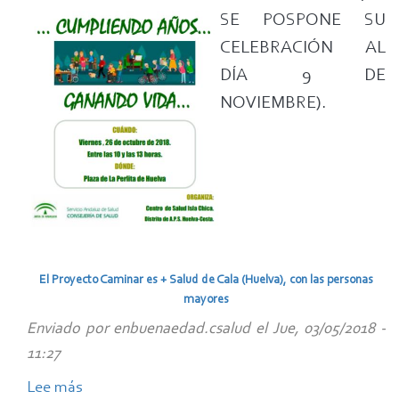
salud
SE POSPONE SU
para
CELEBRACIÓN AL
un
DÍA 9 DE
envejecimiento
NOVIEMBRE).
activo
y
saludable
en
Centro
de
Salud
de
El Proyecto Caminar es + Salud de Cala (Huelva), con las personas
mayores
Isla
Chica
Enviado por
enbuenaedad.csalud
el
Jue, 03/05/2018 -
de
11:27
Huelva
Lee más
sobre