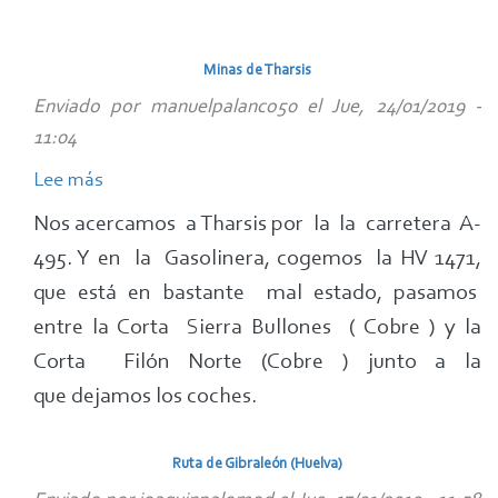
Jornada
de
Minas de Tharsis
Salud
Enviado por
manuelpalanco50
el
Jue, 24/01/2019 -
de
11:04
Huelva
"Uso
Lee más
sobre
razonable
Minas
Nos acercamos a Tharsis por la la carretera A-
de
de
495. Y en la Gasolinera, cogemos la HV 1471,
los
Tharsis
que está en bastante mal estado, pasamos
servicios
entre la Corta Sierra Bullones ( Cobre ) y la
sanitarios"
Corta Filón Norte (Cobre ) junto a la
que dejamos los coches.
Ruta de Gibraleón (Huelva)