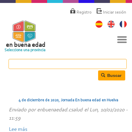
Pasar
Menú
de
al
Registro
Iniciar sesión
cuenta
contenido
de
principal
usuario
Nav
togg
en buena edad
Seleccione una provincia
Buscar
4 de diciembre de 2020, Jornada En buena edad en Huelva
Enviado por
enbuenaedad.csalud
el
Lun, 10/02/2020 -
11:59
Lee más
sobre