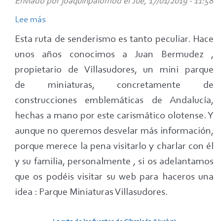
Enviado por
joaquinpalomod
el
Jue, 17/01/2019 - 11:58
Lee más
sobre
Ruta
Esta ruta de senderismo es tanto peculiar. Hace
de
unos años conocimos a Juan Bermudez ,
Gibraleón
propietario de Villasudores, un mini parque
(Huelva)
de miniaturas, concretamente de
construcciones emblemáticas de Andalucía,
hechas a mano por este carismático olotense. Y
aunque no queremos desvelar más información,
porque merece la pena visitarlo y charlar con él
y su familia, personalmente , si os adelantamos
que os podéis visitar su web para haceros una
idea : Parque Miniaturas Villasudores.