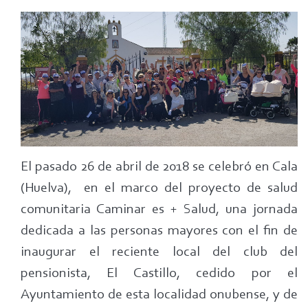
El
Proyecto
Caminar
es
+
Salud
de
Cala
(Huelva),
El pasado 26 de abril de 2018 se celebró en Cala
con
(Huelva), en el marco del proyecto de salud
las
comunitaria Caminar es + Salud, una jornada
personas
dedicada a las personas mayores con el fin de
mayores
inaugurar el reciente local del club del
pensionista, El Castillo, cedido por el
Ayuntamiento de esta localidad onubense, y de