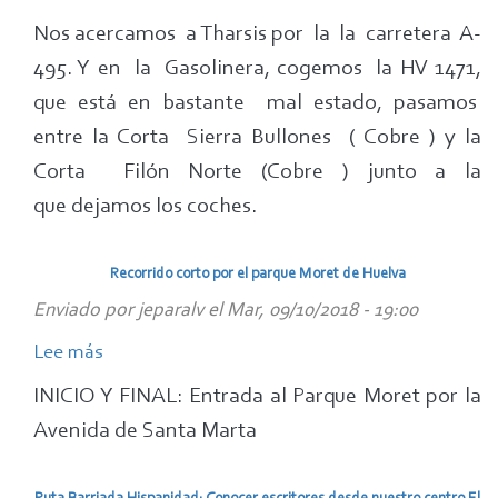
Minas
Nos acercamos a Tharsis por la la carretera A-
de
495. Y en la Gasolinera, cogemos la HV 1471,
Tharsis
que está en bastante mal estado, pasamos
entre la Corta Sierra Bullones ( Cobre ) y la
Corta Filón Norte (Cobre ) junto a la
que dejamos los coches.
Recorrido corto por el parque Moret de Huelva
Enviado por
jeparalv
el
Mar, 09/10/2018 - 19:00
Lee más
sobre
Recorrido
INICIO Y FINAL: Entrada al Parque Moret por la
corto
Avenida de Santa Marta
por
el