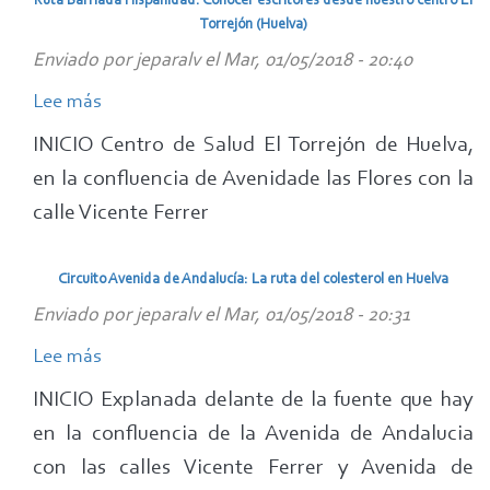
Ruta Barriada Hispanidad: Conocer escritores desde nuestro centro El
parque
Torrejón (Huelva)
Moret
Enviado por
jeparalv
el
Mar, 01/05/2018 - 20:40
de
Lee más
Huelva
sobre
Ruta
INICIO Centro de Salud El Torrejón de Huelva,
Barriada
en la confluencia de Avenidade las Flores con la
Hispanidad:
calle Vicente Ferrer
Conocer
escritores
Circuito Avenida de Andalucía: La ruta del colesterol en Huelva
desde
Enviado por
jeparalv
el
Mar, 01/05/2018 - 20:31
nuestro
centro
Lee más
sobre
El
Circuito
INICIO Explanada delante de la fuente que hay
Torrejón
Avenida
en la confluencia de la Avenida de Andalucia
(Huelva)
de
con las calles Vicente Ferrer y Avenida de
Andalucía: