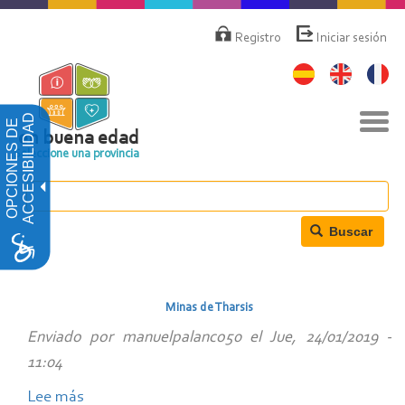
Pasar
Menú
de
al
Registro
Iniciar sesión
cuenta
contenido
de
principal
usuario
Nav
ACCESIBILIDAD
OPCIONES DE
togg
en buena edad
Seleccione una provincia
Buscar
Minas de Tharsis
Enviado por
manuelpalanco50
el
Jue, 24/01/2019 -
11:04
Lee más
sobre