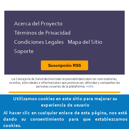
Acerca del Proyecto
Términos de Privacidad
Condiciones Legales
Mapa del Sitio
Soporte
Suscripción RSS
La Consejería de Salud declina toda responsabilidad sobre las convocatorias,
eventos, actividades e informaciones que promuevan, difundan y compartan las
personas usuarias de la plataforma.
+info
Utilizamos cookies en este sitio para mejorar su
2018 Programa de Envejecimiento Saludable de la
experiencia de usuario
Consejería de Salud
Al hacer clic en cualquier enlace de esta página, nos está
dando su consentimiento para que establezcamos
cookies.