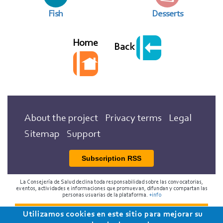
Fish
Desserts
Home
Back
About the project
Privacy terms
Legal
Sitemap
Support
Subscription RSS
La Consejería de Salud declina toda responsabilidad sobre las convocatorias,
eventos, actividades e informaciones que promuevan, difundan y compartan las
personas usuarias de la plataforma.
+info
Utilizamos cookies en este sitio para mejorar su
2018 Programa de Envejecimiento Saludable de la