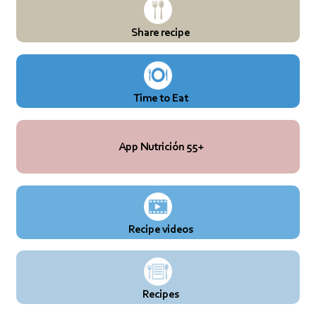
Share recipe
Time to Eat
App Nutrición 55+
Recipe videos
Recipes