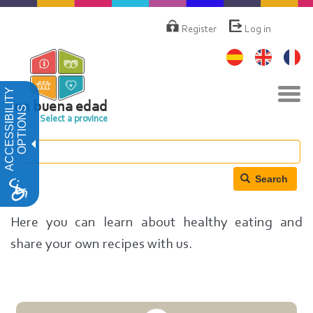
Skip
Menú
de
to
Register
Log in
cuenta
main
de
content
usuario
Tog
ACCESSIBILITY
navi
en buena edad
OPTIONS
Select a province
Search
Here you can learn about healthy eating and
share your own recipes with us.