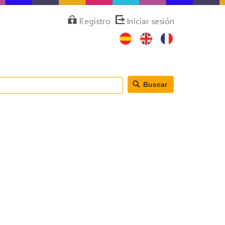
Menú
Registro
Iniciar sesión
de
cuenta
de
usuario
Buscar