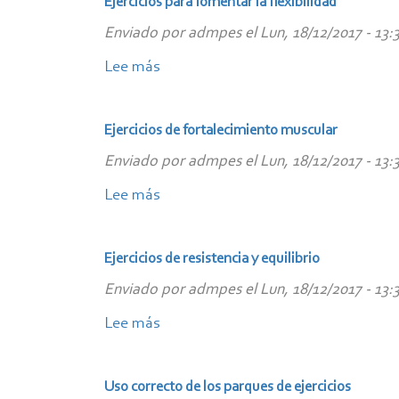
Ejercicios para fomentar la flexibilidad
programa
y
Enviado por
admpes
el
Lun, 18/12/2017 - 13:
"La
movilidad
tarde,
Lee más
sobre
aquí
Ejercicios
y
para
Ejercicios de fortalecimiento muscular
ahora"de
fomentar
Juan
Enviado por
admpes
el
Lun, 18/12/2017 - 13:
la
y
flexibilidad
Lee más
sobre
Medio,
Ejercicios
en
de
Ejercicios de resistencia y equilibrio
Canal
fortalecimiento
Sur
Enviado por
admpes
el
Lun, 18/12/2017 - 13:
muscular
Televisión
Lee más
sobre
Ejercicios
de
Uso correcto de los parques de ejercicios