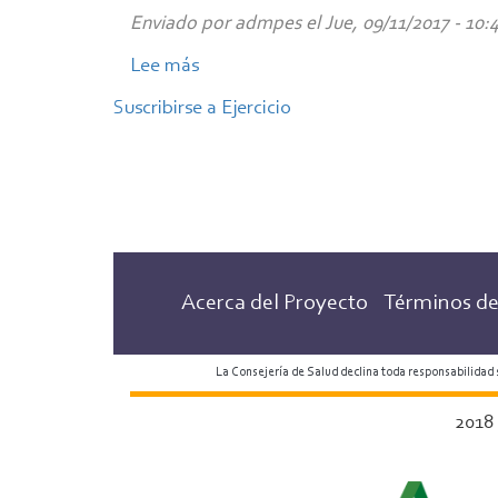
resistencia
Enviado por
admpes
el
Jue, 09/11/2017 - 10:
y
equilibrio
Lee más
sobre
Uso
Suscribirse a Ejercicio
correcto
de
los
parques
de
ejercicios
Acerca del Proyecto
Términos de
La Consejería de Salud declina toda responsabilidad
2018