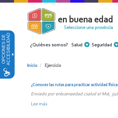
Pasar
al
en buena edad
contenido
principal
Seleccione una provincia
ACCESIBILIDAD
OPCIONES DE
Menu
¿Quiénes somos?
Salud
Seguridad
Contenidos
Inicio
Ejercicio
¿Conoces las rutas para practicar actividad físi
Enviado por
enbuenaedad.csalud
el
Mié, 31/
Lee más
sobre
¿Conoces