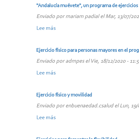
las
"Andalucía muévete", un programa de ejercicios
rutas
Enviado por
mariam padial
el
Mar, 13/07/202
para
practicar
Lee más
sobre
actividad
"Andalucía
física
muévete",
Ejercicio físico para personas mayores en el pro
de
un
Enviado por
admpes
el
Vie, 18/12/2020 - 11:
En
programa
buena
de
Lee más
sobre
edad?
ejercicios
Ejercicio
adaptados
físico
Ejercicio físico y movilidad
a
para
Enviado por
enbuenaedad.csalud
el
Lun, 19/
las
personas
personas
mayores
Lee más
sobre
mayores
en
Ejercicio
el
físico