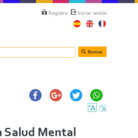
Menú
Registro
Iniciar sesión
de
cuenta
de
usuario
Buscar
a Salud Mental