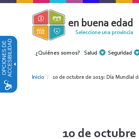
Pasar
al
en buena edad
contenido
principal
Seleccione una provincia
ACCESIBILIDAD
OPCIONES DE
Menu
¿Quiénes somos?
Salud
Seguridad
Contenidos
Inicio
10 de octubre de 2019: Día Mundial d
10 de octubre