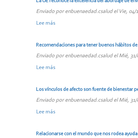
La UE reconoce la excelencia del abordaje de env
Educación
octubre
Enviado por
enbuenaedad.csalud
el
Vie, 04/
y
de
Deporte
2019:
Lee más
sobre
apuestan
Día
La
por
Mundial
UE
Recomendaciones para tener buenos hábitos de
el
de
reconoce
envejecimiento
Enviado por
enbuenaedad.csalud
el
Mié, 31/
la
la
activo
Salud
excelencia
Lee más
sobre
y
Mental
del
Recomendaciones
saludable
abordaje
para
Los vínculos de afecto son fuente de bienestar p
de
tener
Enviado por
enbuenaedad.csalud
el
Mié, 31/
envejecimiento
buenos
activo
hábitos
Lee más
sobre
de
de
Los
la
sueño
vínculos
Relacionarse con el mundo que nos rodea ayuda 
Consejería