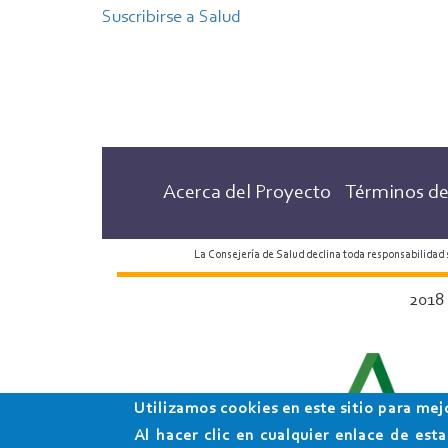
la
Suscribirse a Salud
actividad
física
Acerca del Proyecto
Términos de
La Consejería de Salud declina toda responsabilidad
2018
Utilizamos cookies en este sitio para mej
Al hacer clic en cualquier enlace de es