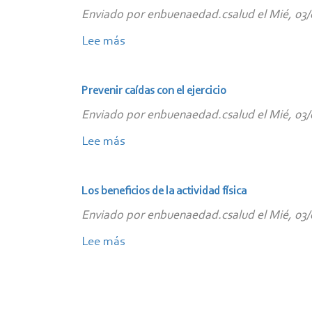
de
de
Enviado por
enbuenaedad.csalud
el
Mié, 03/
afecto
Salud
son
Lee más
sobre
y
fuente
Relacionarse
Familias
de
con
Prevenir caídas con el ejercicio
bienestar
el
Enviado por
enbuenaedad.csalud
el
Mié, 03/
personal
mundo
que
Lee más
sobre
nos
Prevenir
rodea
caídas
Los beneficios de la actividad física
ayuda
con
Enviado por
enbuenaedad.csalud
el
Mié, 03/
a
el
nuestro
ejercicio
Lee más
sobre
bienestar
Los
Paginación
beneficios
de