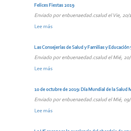
soy
Felices Fiestas 2019
y
Enviado por
enbuenaedad.csalud
el
Vie, 20/
voy
a",
Lee más
sobre
lema
Felices
del
Fiestas
Las Consejerías de Salud y Familias y Educación
Día
2019
Enviado por
enbuenaedad.csalud
el
Mié, 20/
Mundial
contra
Lee más
sobre
el
Las
Cáncer
Consejerías
10 de octubre de 2019: Día Mundial de la Salud 
2020
de
Enviado por
enbuenaedad.csalud
el
Mié, 09/
Salud
y
Lee más
sobre
Familias
10
y
de