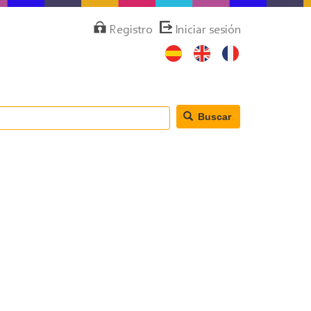
Menú
Registro
Iniciar sesión
de
cuenta
de
usuario
Buscar