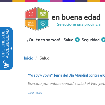
Pasar
al
en buena edad
contenido
principal
Seleccione una provincia
ACCESIBILIDAD
OPCIONES DE
Menu
¿Quiénes somos?
Salud
Seguridad
Contenidos
Inicio
Salud
"Yo soy y voy a", lema del Día Mundial contra el
Enviado por
enbuenaedad.csalud
el
Vie, 31/
Lee más
sobre
"Yo