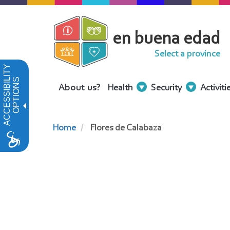
Skip
to
en buena edad
main
content
Select a province
ACCESSIBILITY
OPTIONS
Menu
About us?
Health
Security
Activiti
Contenidos
Home
Flores de Calabaza