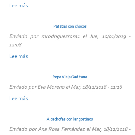
Lee más
escalfaos
sobre
Pastel
de
Patatas con chocos
berengenas
Enviado por
mrodriguezrosa1
el
Jue, 10/01/2019 -
12:08
Lee más
sobre
Patatas
con
Ropa Vieja Gaditana
chocos
Enviado por
Eva Moreno
el
Mar, 18/12/2018 - 11:16
Lee más
sobre
Ropa
Vieja
Alcachofas con langostinos
Gaditana
Enviado por
Ana Rosa Fernández
el
Mar, 18/12/2018 -