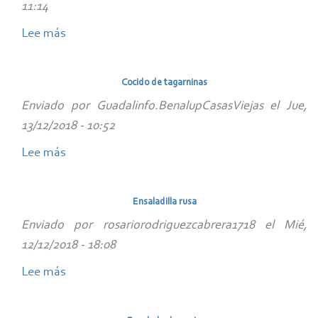
11:14
Lee más
sobre
Alcachofas
con
Cocido de tagarninas
langostinos
Enviado por
Guadalinfo.BenalupCasasViejas
el
Jue,
13/12/2018 - 10:52
Lee más
sobre
Cocido
de
Ensaladilla rusa
tagarninas
Enviado por
rosariorodriguezcabrera1718
el
Mié,
12/12/2018 - 18:08
Lee más
sobre
Ensaladilla
rusa