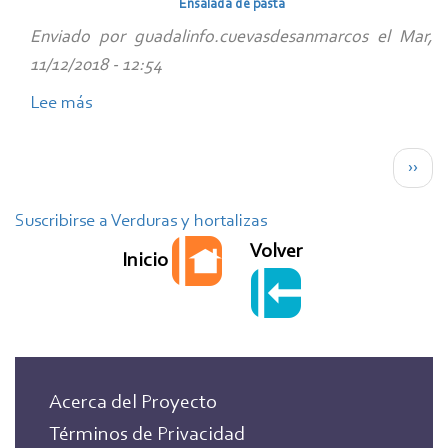
Ensalada de pasta
Enviado por
guadalinfo.cuevasdesanmarcos
el
Mar,
11/12/2018 - 12:54
Lee más
sobre
Ensalada
Paginación
de
Sigui
››
pasta
pági
Suscribirse a Verduras y hortalizas
Volver
Inicio
Acerca del Proyecto
Términos de Privacidad