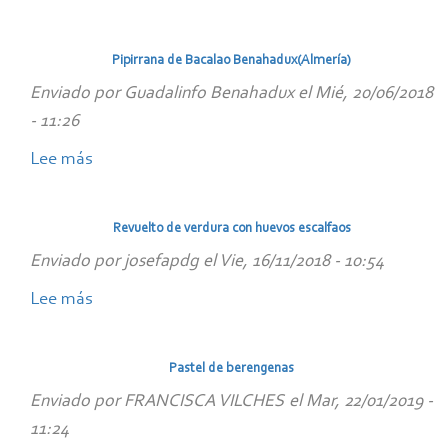
Flores
de
Pipirrana de Bacalao Benahadux(Almería)
Calabaza
Enviado por
Guadalinfo Benahadux
el
Mié, 20/06/2018
- 11:26
Lee más
sobre
Pipirrana
de
Revuelto de verdura con huevos escalfaos
Bacalao
Enviado por
josefapdg
el
Vie, 16/11/2018 - 10:54
Benahadux(Almería)
Lee más
sobre
Revuelto
de
Pastel de berengenas
verdura
Enviado por
FRANCISCA VILCHES
el
Mar, 22/01/2019 -
con
11:24
huevos