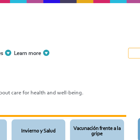
es
Learn more
out care for health and well-being.
Vacunación frente a la
Invierno y Salud
gripe