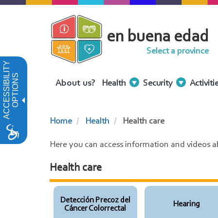
Skip
to
en buena edad
main
content
Select a province
ACCESSIBILITY
OPTIONS
Menu
About us?
Health
Security
Activiti
Contenidos
Home
Health
Health care
Here you can access information and videos ab
Health care
Detección Precoz del
Hearing
Cáncer Colorrectal