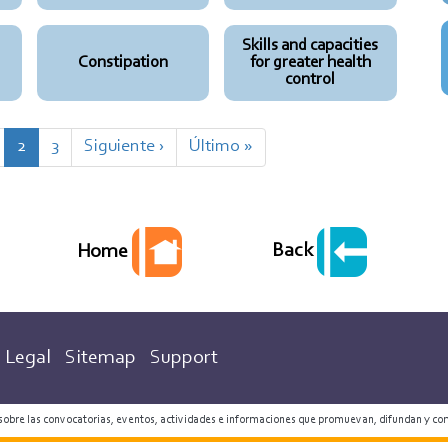
Skills and capacities
Constipation
for greater health
control
age
Current
2
Page
3
Next
Siguiente ›
Last
Último »
page
page
page
Back
Home
Legal
Sitemap
Support
 sobre las convocatorias, eventos, actividades e informaciones que promuevan, difundan y co