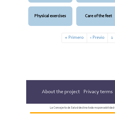
Physical exercises
Care of the feet
Pagination
First
« Primero
Previous
‹ Previo
P
1
page
page
About the project
Privacy terms
La Consejería de Salud declina toda responsabilidad