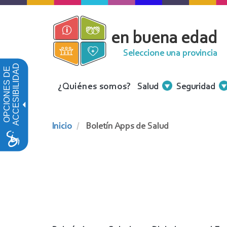
Pasar
al
en buena edad
contenido
principal
Seleccione una provincia
ACCESIBILIDAD
OPCIONES DE
Menu
¿Quiénes somos?
Salud
Seguridad
Contenidos
Inicio
Boletín Apps de Salud