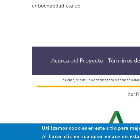
enbuenaedad.csalud
Acerca del Proyecto
Términos de
La Consejería de Salud declina toda responsabilidad
2018
Utilizamos cookies en este sitio para mej
Al hacer clic en cualquier enlace de es