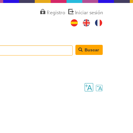
Menú
Registro
Iniciar sesión
de
cuenta
de
usuario
Buscar