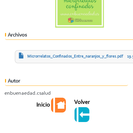
Archivos
Microrrelatos_Confinados_Entre_naranjos_y_flores.pdf
19.
Autor
enbuenaedad.csalud
Volver
Inicio