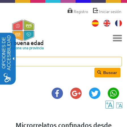
Pasar
Menú
de
al
Registro
Iniciar sesión
cuenta
contenido
de
principal
usuario
Nav
ACCESIBILIDAD
OPCIONES DE
togg
en buena edad
Seleccione una provincia
Buscar
Microrrelatos confinados desde