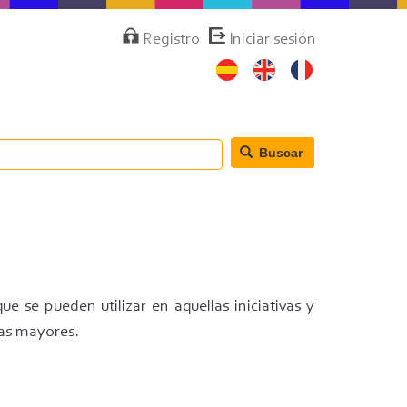
Menú
Registro
Iniciar sesión
de
cuenta
de
usuario
Buscar
e se pueden utilizar en aquellas iniciativas y
nas mayores.