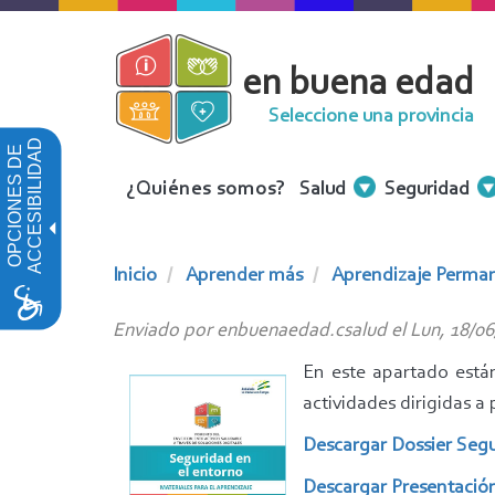
Pasar
al
en buena edad
contenido
principal
Seleccione una provincia
ACCESIBILIDAD
OPCIONES DE
Menu
¿Quiénes somos?
Salud
Seguridad
Contenidos
Inicio
Aprender más
Aprendizaje Perma
Enviado por
enbuenaedad.csalud
el
Lun, 18/06
En este apartado están
actividades dirigidas 
Descargar Dossier Segu
Descargar Presentació