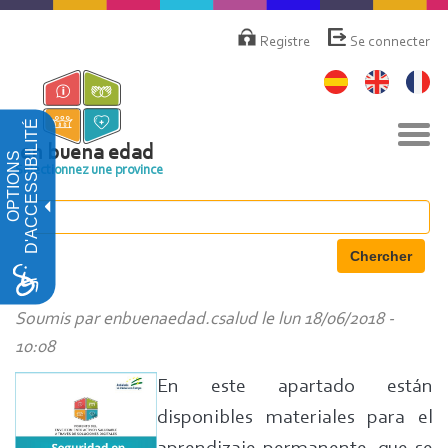
Aller
Menú
de
au
Registre
Se connecter
cuenta
contenu
de
principal
usuario
D'ACCESSIBILITÉ
Basc
la
en buena edad
OPTIONS
navi
Sélectionnez une province
Chercher
Soumis par
enbuenaedad.csalud
le
lun 18/06/2018 -
10:08
En este apartado están
disponibles materiales para el