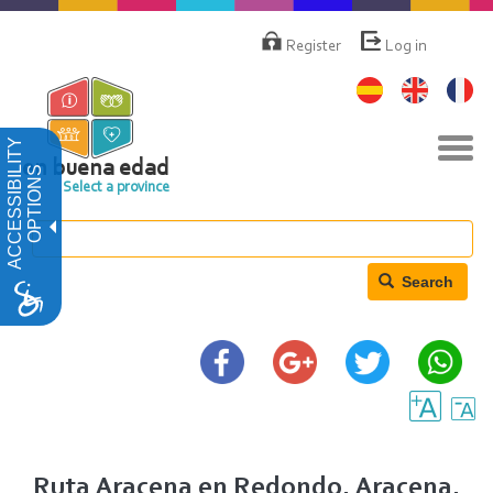
Skip
Menú
de
to
Register
Log in
cuenta
main
de
content
usuario
Tog
ACCESSIBILITY
navi
en buena edad
OPTIONS
Select a province
Search
Ruta Aracena en Redondo. Aracena.