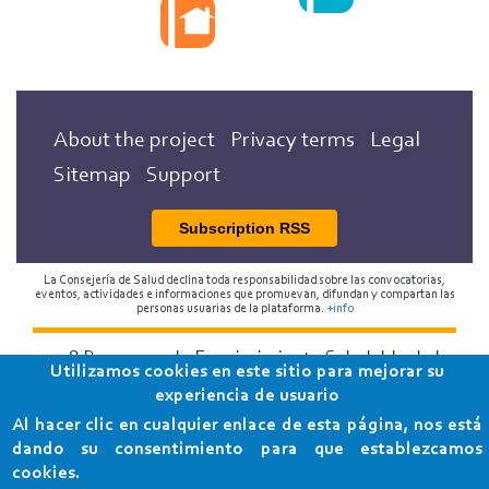
About the project
Privacy terms
Legal
Sitemap
Support
Subscription RSS
La Consejería de Salud declina toda responsabilidad sobre las convocatorias,
eventos, actividades e informaciones que promuevan, difundan y compartan las
personas usuarias de la plataforma.
+info
2018 Programa de Envejecimiento Saludable de la
Utilizamos cookies en este sitio para mejorar su
Consejería de Salud
experiencia de usuario
Al hacer clic en cualquier enlace de esta página, nos está
dando su consentimiento para que establezcamos
cookies.