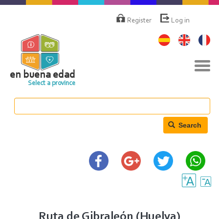
Skip
Menú
de
to
Register
Log in
cuenta
main
de
content
usuario
Tog
navi
en buena edad
Select a province
Search
Ruta de Gibraleón (Huelva)