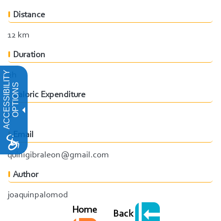
Distance
12 km
Duration
ACCESSIBILITY
2h
OPTIONS
Caloric Expenditure
2
Email
quinigibraleon@gmail.com
Author
joaquinpalomod
Home
Back