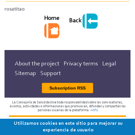
rosatitao
Home
Back
About the project
Privacy terms
Legal
Sitemap
Support
Subscription RSS
La Consejería de Salud declina toda responsabilidad sobre las convocatorias,
eventos, actividades e informaciones que promuevan, difundan y compartan las
personas usuarias de la plataforma.
+info
Utilizamos cookies en este sitio para mejorar su
2018 Programa de Envejecimiento Saludable de la
experiencia de usuario
Consejería de Salud