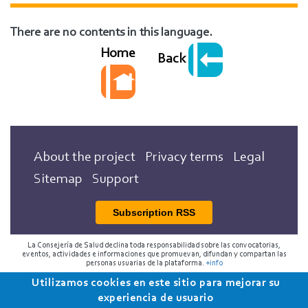
There are no contents in this language.
Home
Back
About the project
Privacy terms
Legal
Sitemap
Support
Subscription RSS
La Consejería de Salud declina toda responsabilidad sobre las convocatorias,
eventos, actividades e informaciones que promuevan, difundan y compartan las
personas usuarias de la plataforma.
+info
Utilizamos cookies en este sitio para mejorar su
2018 Programa de Envejecimiento Saludable de la
experiencia de usuario