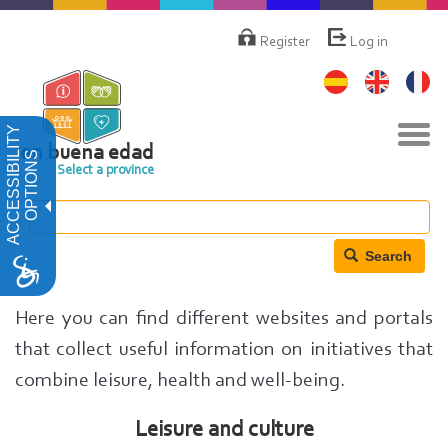
Skip
Menú
de
to
Register
Log in
cuenta
main
de
content
usuario
Tog
ACCESSIBILITY
navi
en buena edad
OPTIONS
Select a province
Search
Here you can find different websites and portals
that collect useful information on initiatives that
combine leisure, health and well-being.
Leisure and culture