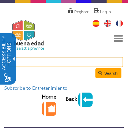
Skip
Menú
de
to
Register
Log in
cuenta
main
de
content
usuario
Tog
ACCESSIBILITY
navi
en buena edad
OPTIONS
Select a province
Search
Subscribe to Entretenimiento
Home
Back