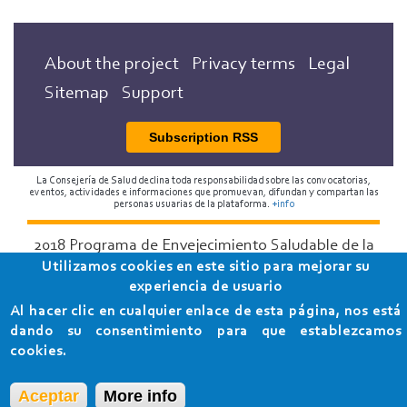
About the project
Privacy terms
Legal
Sitemap
Support
Subscription RSS
La Consejería de Salud declina toda responsabilidad sobre las convocatorias,
eventos, actividades e informaciones que promuevan, difundan y compartan las
personas usuarias de la plataforma.
+info
2018 Programa de Envejecimiento Saludable de la
Utilizamos cookies en este sitio para mejorar su
Consejería de Salud
experiencia de usuario
Al hacer clic en cualquier enlace de esta página, nos está
dando su consentimiento para que establezcamos
cookies.
Aceptar
More info