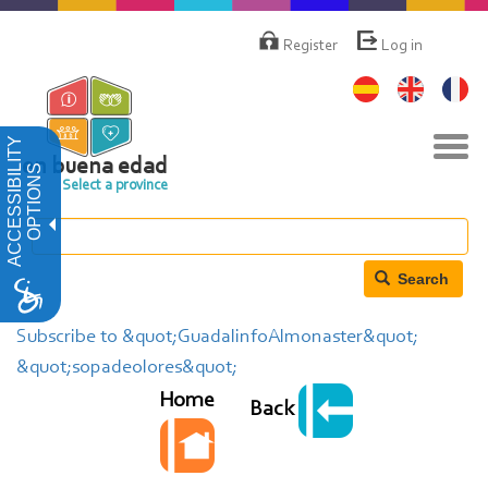
Skip
Menú
de
to
Register
Log in
cuenta
main
de
content
usuario
Tog
ACCESSIBILITY
navi
en buena edad
OPTIONS
Select a province
Search
Subscribe to &quot;GuadalinfoAlmonaster&quot;
&quot;sopadeolores&quot;
Home
Back