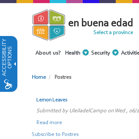
Skip
to
en buena edad
main
content
Select a province
ACCESSIBILITY
OPTIONS
Menu
About us?
Health
Security
Activiti
Contenidos
Home
Postres
Lemon Leaves
Submitted by
UleiladelCampo
on
Wed , 06/2
Read more
about
Lemon
Subscribe to Postres