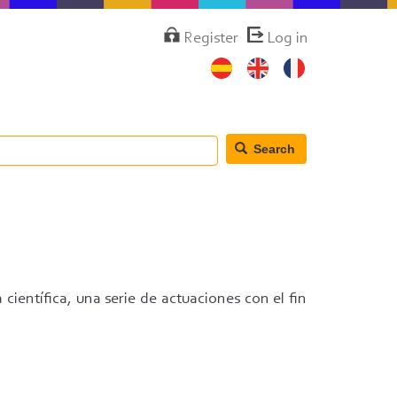
Menú
Register
Log in
de
cuenta
de
usuario
Search
científica, una serie de actuaciones con el fin