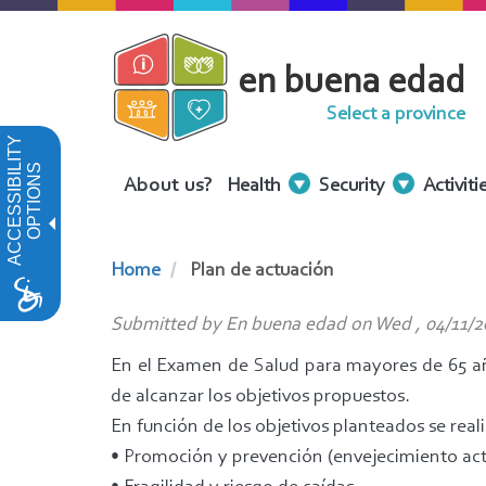
Skip
to
en buena edad
main
content
Select a province
ACCESSIBILITY
OPTIONS
Menu
About us?
Health
Security
Activiti
Contenidos
Home
Plan de actuación
Submitted by
En buena edad
on
Wed , 04/11/2
En el Examen de Salud para mayores de 65 años 
de alcanzar los objetivos propuestos.
En función de los objetivos planteados se real
• Promoción y prevención (envejecimiento acti