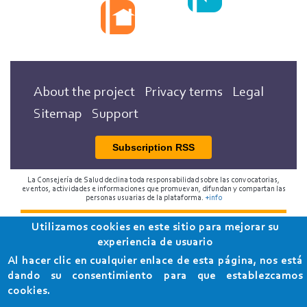
About the project
Privacy terms
Legal
Sitemap
Support
Subscription RSS
La Consejería de Salud declina toda responsabilidad sobre las convocatorias,
eventos, actividades e informaciones que promuevan, difundan y compartan las
personas usuarias de la plataforma.
+info
Utilizamos cookies en este sitio para mejorar su
2018 Programa de Envejecimiento Saludable de la
experiencia de usuario
Consejería de Salud
Al hacer clic en cualquier enlace de esta página, nos está
dando su consentimiento para que establezcamos
cookies.