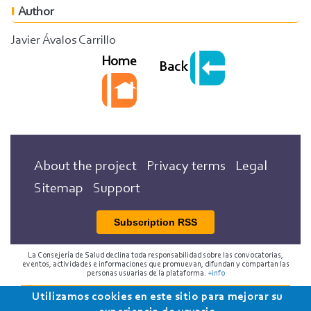
Author
Javier Ávalos Carrillo
Home
Back
About the project
Privacy terms
Legal
Sitemap
Support
Subscription RSS
La Consejería de Salud declina toda responsabilidad sobre las convocatorias,
eventos, actividades e informaciones que promuevan, difundan y compartan las
personas usuarias de la plataforma.
+info
Utilizamos cookies en este sitio para mejorar su
2018 Programa de Envejecimiento Saludable de la