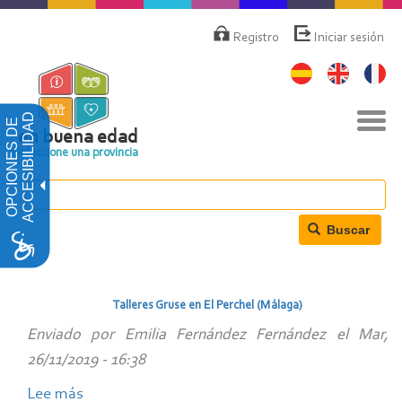
Pasar
Menú
de
al
Registro
Iniciar sesión
cuenta
contenido
de
principal
usuario
Nav
ACCESIBILIDAD
OPCIONES DE
togg
en buena edad
Seleccione una provincia
Buscar
Talleres Gruse en El Perchel (Málaga)
Enviado por
Emilia Fernández Fernández
el
Mar,
26/11/2019 - 16:38
Lee más
sobre