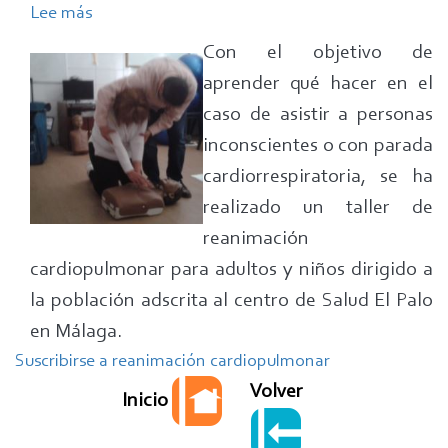
Lee más
sobre
Taller
Con el objetivo de
de
aprender qué hacer en el
Reanimación
caso de asistir a personas
Cardiopulmonar
inconscientes o con parada
en
cardiorrespiratoria, se ha
el
realizado un taller de
centro
de
reanimación
salud
cardiopulmonar para adultos y niños dirigido a
de
la población adscrita al centro de Salud El Palo
El
en Málaga.
Palo
Suscribirse a reanimación cardiopulmonar
(Málaga)
Volver
Inicio