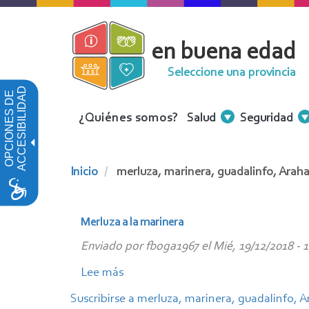
Pasar
al
en buena edad
contenido
principal
Seleccione una provincia
ACCESIBILIDAD
OPCIONES DE
Menu
¿Quiénes somos?
Salud
Seguridad
Contenidos
Inicio
merluza, marinera, guadalinfo, Araha
Merluza a la marinera
Enviado por
fboga1967
el
Mié, 19/12/2018 - 
Lee más
sobre
Merluza
Suscribirse a merluza, marinera, guadalinfo, A