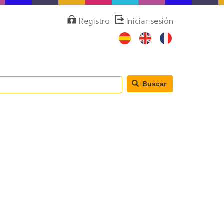
Menú
Registro
Iniciar sesión
de
cuenta
de
usuario
Buscar