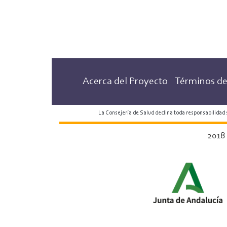
a
la
marinera
Acerca del Proyecto
Términos de
La Consejería de Salud declina toda responsabilidad
2018