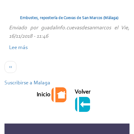
Ajo
Blanco
Embustes, repostería de Cuevas de San Marcos (Málaga)
Enviado por
guadalinfo.cuevasdesanmarcos
el
Vie,
16/11/2018 - 11:46
Lee más
sobre
Embustes,
Paginación
repostería
Página
‹‹
de
anterior
Cuevas
Suscribirse a Malaga
de
Volver
Inicio
San
Marcos
(Málaga)