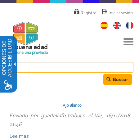
Pasar
Menú
de
al
Registro
Iniciar sesión
cuenta
contenido
de
principal
usuario
Nav
ACCESIBILIDAD
OPCIONES DE
togg
en buena edad
Seleccione una provincia
Buscar
Ajo Blanco
Enviado por
guadalinfo.trabuco
el
Vie, 16/11/2018 -
11:46
Lee más
sobre