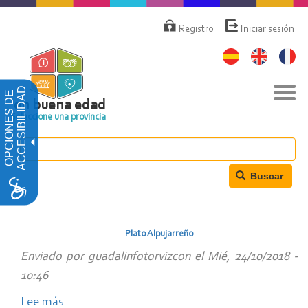
Pasar
Menú
de
al
Registro
Iniciar sesión
cuenta
contenido
de
principal
usuario
Nav
ACCESIBILIDAD
OPCIONES DE
togg
en buena edad
Seleccione una provincia
Buscar
Plato Alpujarreño
Enviado por
guadalinfotorvizcon
el
Mié, 24/10/2018 -
10:46
Lee más
sobre