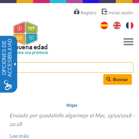
Pasar
Menú
de
al
Registro
Iniciar sesión
cuenta
contenido
de
principal
usuario
Nav
ACCESIBILIDAD
OPCIONES DE
togg
en buena edad
Seleccione una provincia
Buscar
Migas
Enviado por
guadalinfo.algarinejo
el
Mar, 23/10/2018 -
10:28
Lee más
sobre