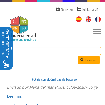
Pasar
Menú
de
al
Registro
Iniciar sesión
cuenta
contenido
de
principal
usuario
Nav
ACCESIBILIDAD
OPCIONES DE
togg
en buena edad
Seleccione una provincia
Buscar
Potaje con albóndigas de bacalao
Enviado por
Maria del mar
el
Jue, 21/06/2018 - 10:56
Lee más
sobre
Potaje