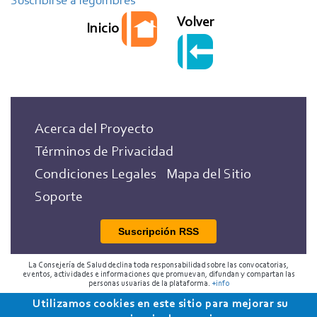
Suscribirse a legumbres
con
Volver
Inicio
albóndigas
de
bacalao
Acerca del Proyecto
Términos de Privacidad
Condiciones Legales
Mapa del Sitio
Soporte
Suscripción RSS
La Consejería de Salud declina toda responsabilidad sobre las convocatorias,
eventos, actividades e informaciones que promuevan, difundan y compartan las
personas usuarias de la plataforma.
+info
Utilizamos cookies en este sitio para mejorar su
2018 Programa de Envejecimiento Saludable de la