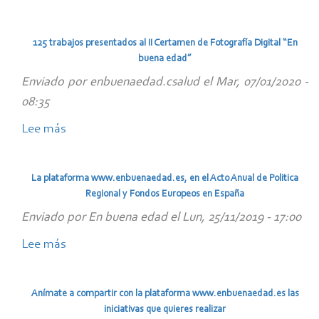
¡Anímate
a
125 trabajos presentados al II Certamen de Fotografía Digital “En
participar
buena edad”
en
Enviado por
enbuenaedad.csalud
el
Mar, 07/01/2020 -
los
08:35
clubes
Lee más
sobre
de
125
lectura
trabajos
de
La plataforma www.enbuenaedad.es, en el Acto Anual de Politica
presentados
Andalucía!
Regional y Fondos Europeos en España
al
Enviado por
En buena edad
el
Lun, 25/11/2019 - 17:00
II
Lee más
sobre
Certamen
La
de
plataforma
Fotografía
Anímate a compartir con la plataforma www.enbuenaedad.es las
www.enbuenaedad.es,
Digital
iniciativas que quieres realizar