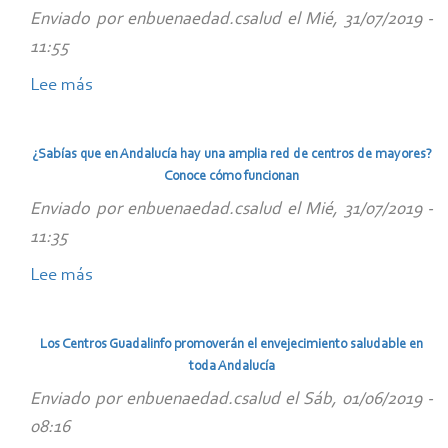
en
“En
Enviado por
enbuenaedad.csalud
el
Mié, 31/07/2019 -
el
buena
11:55
Acto
edad”
Lee más
sobre
Anual
Anímate
de
a
Politica
¿Sabías que en Andalucía hay una amplia red de centros de mayores?
compartir
Regional
Conoce cómo funcionan
con
y
Enviado por
enbuenaedad.csalud
el
Mié, 31/07/2019 -
la
Fondos
11:35
plataforma
Europeos
Lee más
sobre
www.enbuenaedad.es
en
¿Sabías
las
España
que
iniciativas
Los Centros Guadalinfo promoverán el envejecimiento saludable en
en
que
toda Andalucía
Andalucía
quieres
Enviado por
enbuenaedad.csalud
el
Sáb, 01/06/2019 -
hay
realizar
08:16
una