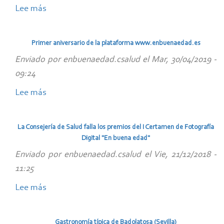
Lee más
sobre
amplia
Los
red
Centros
de
Primer aniversario de la plataforma www.enbuenaedad.es
Guadalinfo
centros
Enviado por
enbuenaedad.csalud
el
Mar, 30/04/2019 -
promoverán
de
09:24
el
mayores?
Lee más
envejecimiento
sobre
Conoce
saludable
Primer
cómo
en
aniversario
funcionan
La Consejería de Salud falla los premios del I Certamen de Fotografía
toda
de
Digital "En buena edad"
Andalucía
la
Enviado por
enbuenaedad.csalud
el
Vie, 21/12/2018 -
plataforma
11:25
www.enbuenaedad.es
Lee más
sobre
La
Consejería
Gastronomía típica de Badolatosa (Sevilla)