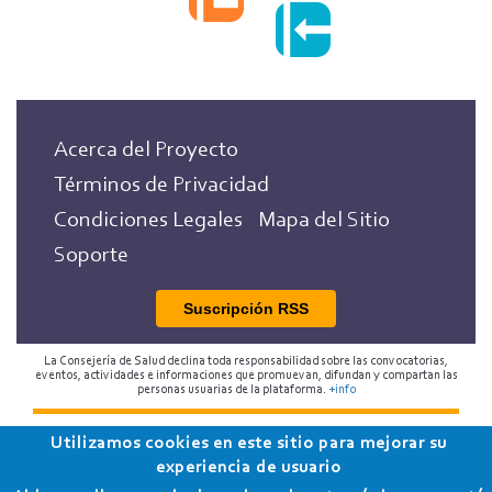
encuentro
europeo
sobre
salud
digital
Acerca del Proyecto
Términos de Privacidad
Condiciones Legales
Mapa del Sitio
Soporte
Suscripción RSS
La Consejería de Salud declina toda responsabilidad sobre las convocatorias,
eventos, actividades e informaciones que promuevan, difundan y compartan las
personas usuarias de la plataforma.
+info
2018 Programa de Envejecimiento Saludable de la
Utilizamos cookies en este sitio para mejorar su
experiencia de usuario
Consejería de Salud