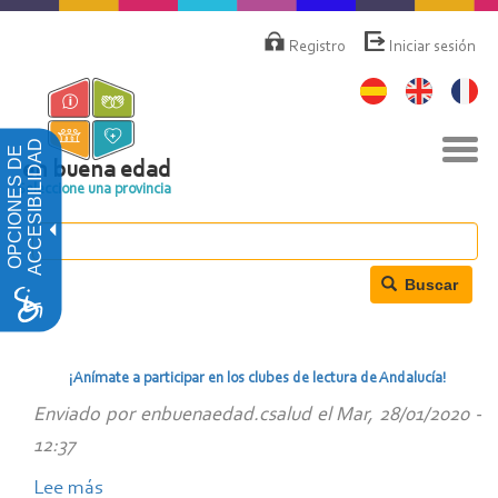
Pasar
Menú
de
al
Registro
Iniciar sesión
cuenta
contenido
de
principal
usuario
Nav
ACCESIBILIDAD
OPCIONES DE
togg
en buena edad
Seleccione una provincia
Buscar
¡Anímate a participar en los clubes de lectura de Andalucía!
Enviado por
enbuenaedad.csalud
el
Mar, 28/01/2020 -
12:37
Lee más
sobre