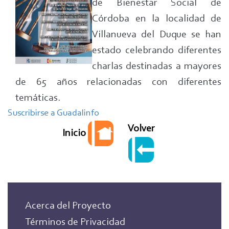
de Bienestar Social de
“En
y
Buena
Córdoba en la localidad de
nuevas
Edad”
Villanueva del Duque se han
tecnologías"
en
durante
estado celebrando diferentes
su
el
charlas destinadas a mayores
reunión
Mes
de 65 años relacionadas con diferentes
provincial
del
temáticas.
Mayor
Suscribirse a Guadalinfo
de
Volver
Inicio
Villanueva
del
Duque
(Córdoba)
Acerca del Proyecto
Términos de Privacidad