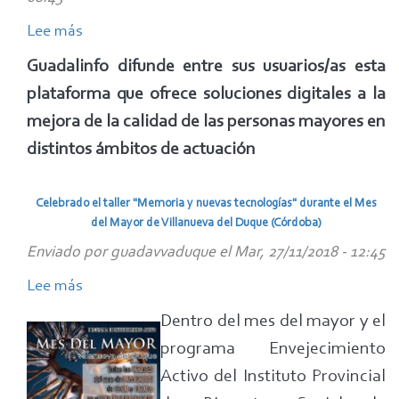
Lee más
sobre
Los
Guadalinfo difunde entre sus usuarios/as esta
Agentes
plataforma que ofrece soluciones digitales a la
Guadalinfo
mejora de la calidad de las personas mayores en
de
distintos ámbitos de actuación
Almería
analizan
Celebrado el taller "Memoria y nuevas tecnologías" durante el Mes
la
del Mayor de Villanueva del Duque (Córdoba)
plataforma
Enviado por
guadavvaduque
el
Mar, 27/11/2018 - 12:45
de
envejecimiento
Lee más
sobre
activo
Celebrado
Dentro del mes del mayor y el
con
el
programa Envejecimiento
las
taller
Activo del Instituto Provincial
TIC
"Memoria