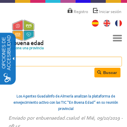
Pasar
Menú
de
al
Registro
Iniciar sesión
cuenta
contenido
de
principal
usuario
Nav
ACCESIBILIDAD
OPCIONES DE
togg
en buena edad
Seleccione una provincia
Buscar
Los Agentes Guadalinfo de Almería analizan la plataforma de
envejecimiento activo con las TIC “En Buena Edad” en su reunión
provincial
Enviado por
enbuenaedad.csalud
el
Mié, 09/10/2019 -
08:45