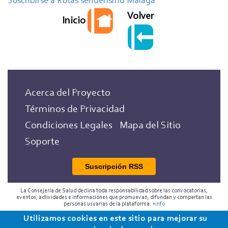
Suscribirse a Rutas senderismo Málaga
Bajas.
Volver
Inicio
Ruta
Roja.
Pizarra.
Acerca del Proyecto
Términos de Privacidad
Condiciones Legales
Mapa del Sitio
Soporte
Suscripción RSS
La Consejería de Salud declina toda responsabilidad sobre las convocatorias,
eventos, actividades e informaciones que promuevan, difundan y compartan las
personas usuarias de la plataforma.
+info
Utilizamos cookies en este sitio para mejorar su
2018 Programa de Envejecimiento Saludable de la