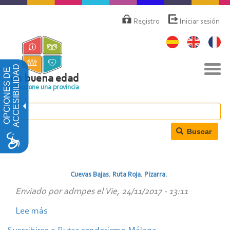
Pasar
Menú
de
al
Registro
Iniciar sesión
cuenta
contenido
de
principal
usuario
Nav
ACCESIBILIDAD
OPCIONES DE
togg
en buena edad
Seleccione una provincia
Buscar
Cuevas Bajas. Ruta Roja. Pizarra.
Enviado por
admpes
el
Vie, 24/11/2017 - 13:11
Lee más
sobre
Cuevas